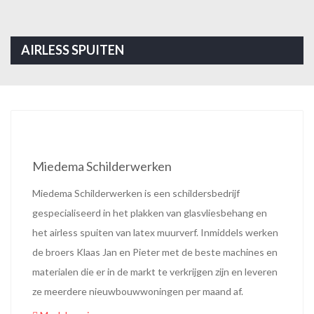
AIRLESS SPUITEN
Het aanbrengen van latex muurverf door middel van een
airless spuitmachine geeft een strak resultaat
LEES MEER
Miedema Schilderwerken
Miedema Schilderwerken is een schildersbedrijf
gespecialiseerd in het plakken van glasvliesbehang en
het airless spuiten van latex muurverf. Inmiddels werken
de broers Klaas Jan en Pieter met de beste machines en
materialen die er in de markt te verkrijgen zijn en leveren
ze meerdere nieuwbouwwoningen per maand af.