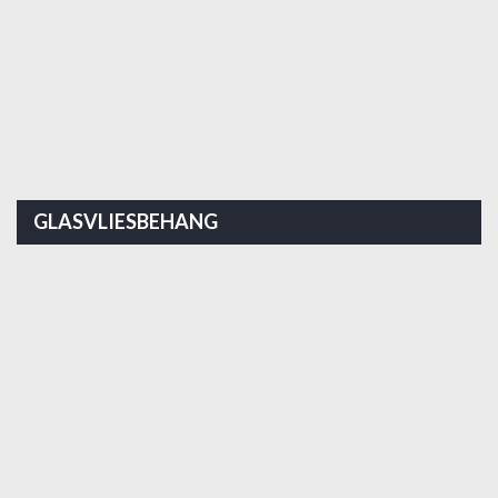
GLASVLIESBEHANG
Het is goedkoper dan stucwerk en geeft hetzelfde strakke
eindresultaat als stucwerk
LEES MEER