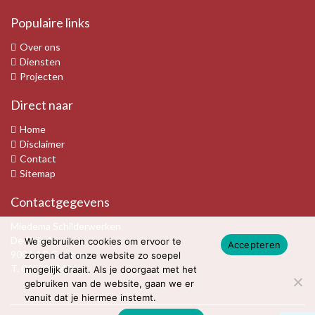
Populaire links
Over ons
Diensten
Projecten
Direct naar
Home
Disclaimer
Contact
Sitemap
Contactgegevens
Miedema Schilderwerken
De Trije 16
We gebruiken cookies om ervoor te
Accepteren
9084 AP Goutum
zorgen dat onze website zo soepel
T.
0653322426
mogelijk draait. Als je doorgaat met het
gebruiken van de website, gaan we er
vanuit dat je hiermee instemt.