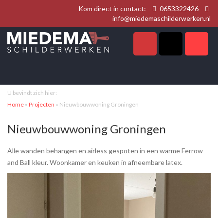
Kom direct in contact:
0653322426
info@miedemaschilderwerken.nl
U bevindt zich hier:
Home
»
Projecten
»
Nieuwbouwwoning Groningen
Nieuwbouwwoning Groningen
Alle wanden behangen en airless gespoten in een warme Ferrow
and Ball kleur. Woonkamer en keuken in afneembare latex.