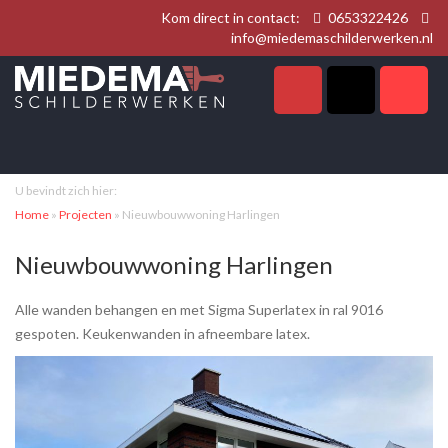
Kom direct in contact:
0653322426
info@miedemaschilderwerken.nl
U bevindt zich hier:
Home
»
Projecten
»
Nieuwbouwwoning Harlingen
Nieuwbouwwoning Harlingen
Alle wanden behangen en met Sigma Superlatex in ral 9016
gespoten. Keukenwanden in afneembare latex.