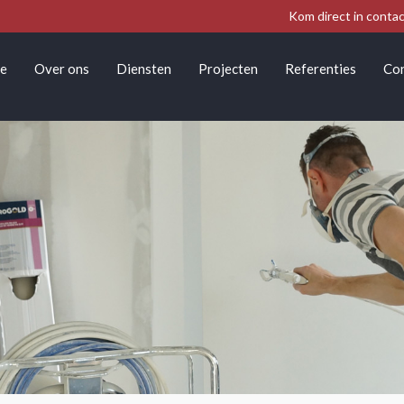
Kom direct in conta
e
Over ons
Diensten
Projecten
Referenties
Co