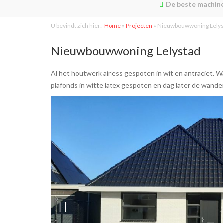
De beste machine
U bevindt zich hier:
Home
»
Projecten
»
Nieuwbouwwoning Lelys
Nieuwbouwwoning Lelystad
Al het houtwerk airless gespoten in wit en antraciet.
plafonds in witte latex gespoten en dag later de wanden