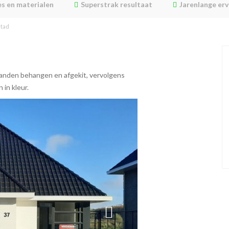
s en materialen
Superstrak resultaat
Jarenlange erv
tad
 Wanden behangen en afgekit, vervolgens
 in kleur.