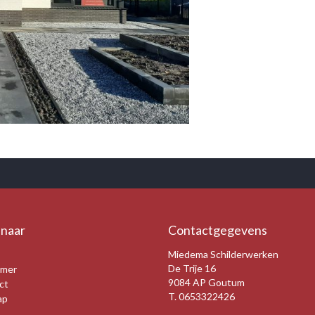
•
•
•
 naar
Contactgegevens
Miedema Schilderwerken
De Trije 16
imer
9084 AP Goutum
ct
T.
0653322426
ap