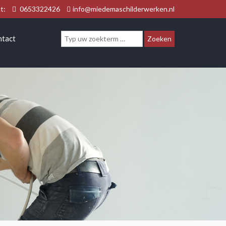
ct:
0653322426
info@miedemaschilderwerken.nl
ntact