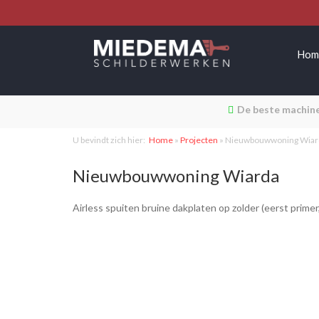
Hom
De beste machine
U bevindt zich hier:
Home
»
Projecten
»
Nieuwbouwwoning Wiar
Nieuwbouwwoning Wiarda
Airless spuiten bruine dakplaten op zolder (eerst primer,