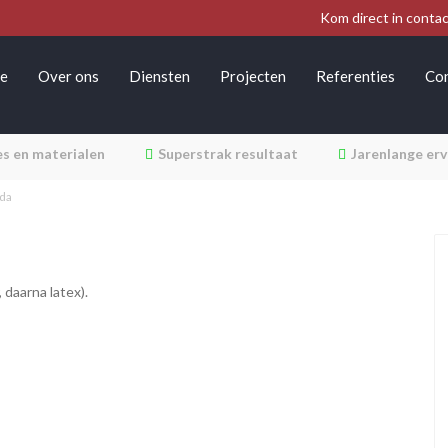
Kom direct in conta
e
Over ons
Diensten
Projecten
Referenties
Co
s en materialen
Superstrak resultaat
Jarenlange erv
da
 daarna latex).