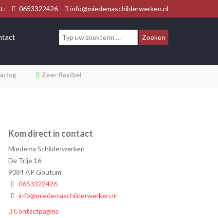
ct:
0653322426
info@miedemaschilderwerken.nl
ntact
aring
Zeer flexibel
Kom direct in contact
Miedema Schilderwerken
De Trije 16
9084 AP Goutum
0653322426
info@miedemaschilderwerken.nl
Contactpagina